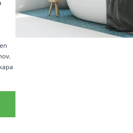
a
den
hov.
skapa