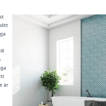
st
ditt
rga
ll
n
nga
tt
e är