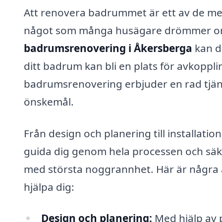
Att renovera badrummet är ett av de me
något som många husägare drömmer om. M
badrumsrenovering i Åkersberga
kan du
ditt badrum kan bli en plats för avkoppli
badrumsrenovering erbjuder en rad tjän
önskemål.
Från design och planering till installatio
guida dig genom hela processen och säker
med största noggrannhet. Här är några 
hjälpa dig:
Design och planering:
Med hjälp av 