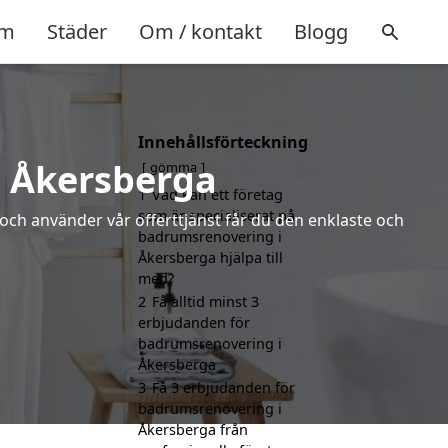
m
Städer
Om / kontakt
Blogg
Innehållsförteckning
i Åkersberga
gömma
1
Vad kan ett företag
som är specialiserat på
 och använder vår offerttjänst får du den enklaste och
badrumsrenovering i
Åkersberga hjälpa till
med?
2
Få alltid minst 3
erbjudanden för
badrumsrenovering i
Åkersberga
3
Få 3 erbjudanden för
badrumsrenovering i
Åkersberga från