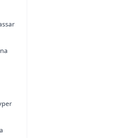
assar
rna
typer
ka