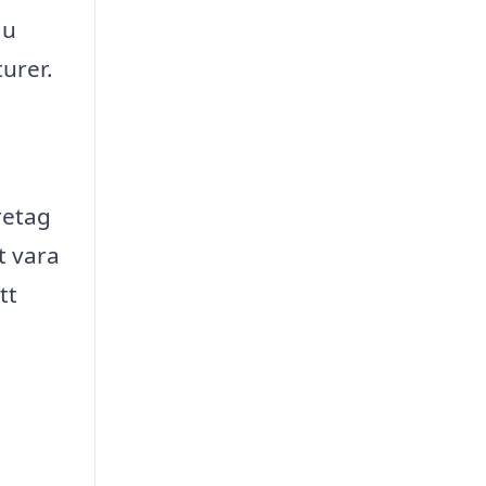
du
urer.
retag
t vara
tt