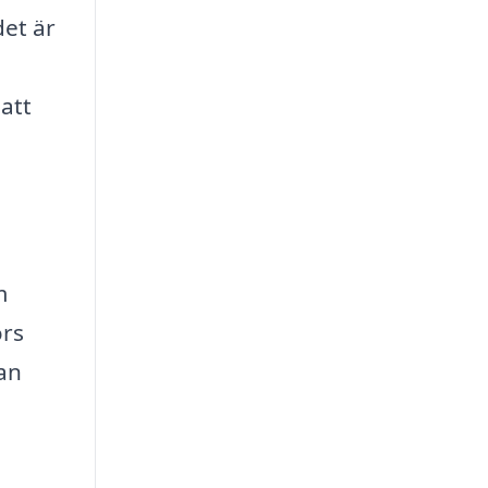
et är
 att
m
örs
an