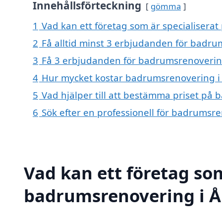
Innehållsförteckning
gömma
1
Vad kan ett företag som är specialisera
2
Få alltid minst 3 erbjudanden för badr
3
Få 3 erbjudanden för badrumsrenovering
4
Hur mycket kostar badrumsrenovering i
5
Vad hjälper till att bestämma priset på
6
Sök efter en professionell för badrumsr
Vad kan ett företag som
badrumsrenovering i Åk