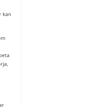
r kan
som
beta
rja,
ar