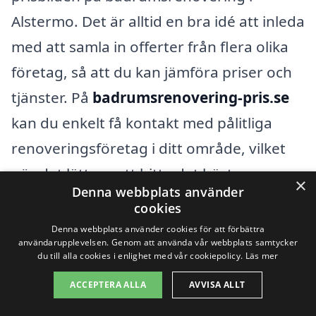
Alstermo. Det är alltid en bra idé att inleda
med att samla in offerter från flera olika
företag, så att du kan jämföra priser och
tjänster. På
badrumsrenovering-pris.se
kan du enkelt få kontakt med pålitliga
renoveringsföretag i ditt område, vilket
gör det lättare att hitta det bästa
×
Denna webbplats använder
erbjudandet som passar både din
cookies
plånbok och dina behov.
Denna webbplats använder cookies för att förbättra
användarupplevelsen. Genom att använda vår webbplats samtycker
du till alla cookies i enlighet med vår cookiepolicy.
Läs mer
Att renovera badrum är en investering i
ACCEPTERA ALLA
AVVISA ALLT
ditt hem, och det är viktigt att du känner