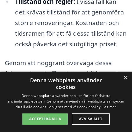
Tillstånd och regler:
I vissa fall kan
det krävas tillstånd för att genomföra
större renoveringar. Kostnaden och
tidsramen för att få dessa tillstånd kan
också påverka det slutgiltiga priset.
Genom att noggrant överväga dessa
faktorer kan du få en bättre bild av vad en
×
Denna webbplats använder
badrumsrenovering i Anneberg kan
cookies
kosta. Det är också en bra idé att jämföra
Denna webbplats använder cookies för att förbättra
användarupplevelsen. Genom att använda vår webbplats samtycker
olika offerter från lokal byggfirmor för att
du till alla cookies i enlighet med vår cookiepolicy.
Läs mer
hitta den lösning som bäst passar dina
ACCEPTERA ALLA
AVVISA ALLT
behov och din budget. Genom