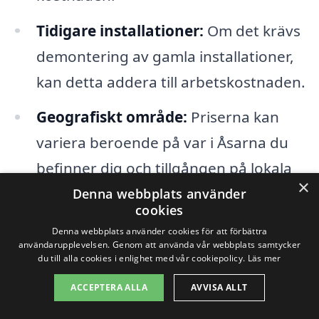
Tidigare installationer:
Om det krävs
demontering av gamla installationer,
kan detta addera till arbetskostnaden.
Geografiskt område:
Priserna kan
variera beroende på var i Åsarna du
befinner dig och tillgången på lokala
×
hantverkare.
Denna webbplats använder
cookies
Denna webbplats använder cookies för att förbättra
Genom att förstå dessa faktorer kan du
användarupplevelsen. Genom att använda vår webbplats samtycker
du till alla cookies i enlighet med vår cookiepolicy.
Läs mer
bättre förbereda dig för din
badrumsrenovering i Åsarna och
ACCEPTERA ALLA
AVVISA ALLT
potentiellt spara pengar genom att göra