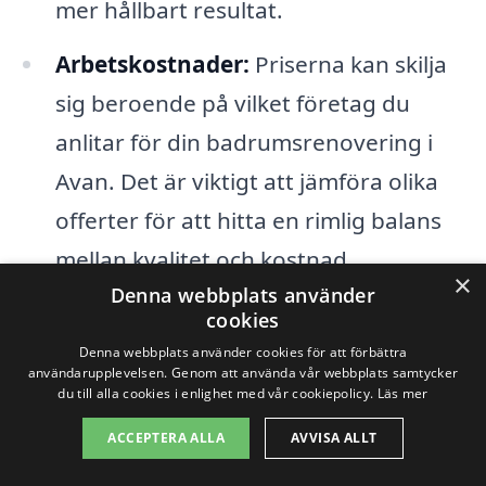
mer hållbart resultat.
Arbetskostnader:
Priserna kan skilja
sig beroende på vilket företag du
anlitar för din badrumsrenovering i
Avan. Det är viktigt att jämföra olika
offerter för att hitta en rimlig balans
mellan kvalitet och kostnad.
×
Denna webbplats använder
Ombyggnation och VVS:
Om
cookies
badrummets layout måste ändras,
Denna webbplats använder cookies för att förbättra
användarupplevelsen. Genom att använda vår webbplats samtycker
eller om det behövs omfattande VVS-
du till alla cookies i enlighet med vår cookiepolicy.
Läs mer
arbete, kan detta även det påverka
ACCEPTERA ALLA
AVVISA ALLT
priset. Komplexa installationer kräver