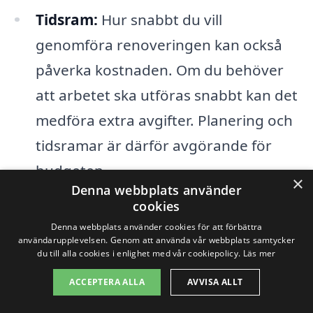
Tidsram:
Hur snabbt du vill
genomföra renoveringen kan också
påverka kostnaden. Om du behöver
att arbetet ska utföras snabbt kan det
medföra extra avgifter. Planering och
tidsramar är därför avgörande för
budgeten.
×
Denna webbplats använder
cookies
Att förstå dessa faktorer kan hjälpa dig att
Denna webbplats använder cookies för att förbättra
fatta informerade beslut när du
användarupplevelsen. Genom att använda vår webbplats samtycker
du till alla cookies i enlighet med vår cookiepolicy.
Läs mer
överväger en badrumsrenovering i
ACCEPTERA ALLA
AVVISA ALLT
Billingsfors. Genom att samla in offerter