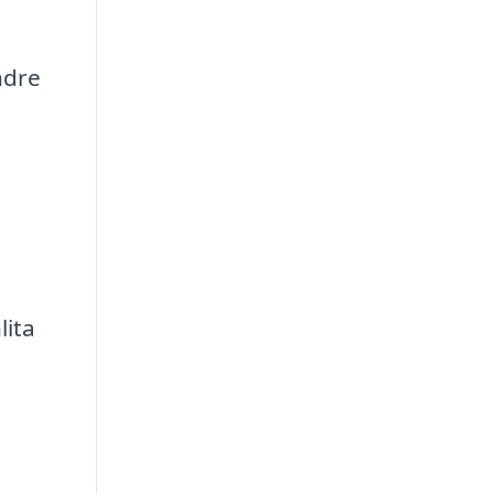
ndre
lita