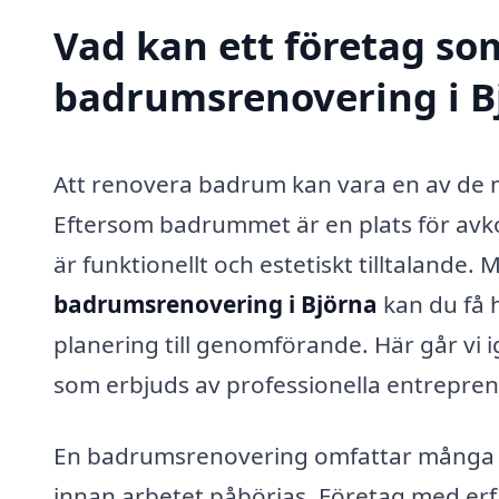
Vad kan ett företag som
badrumsrenovering i Bj
Att renovera badrum kan vara en av de m
Eftersom badrummet är en plats för avkop
är funktionellt och estetiskt tilltalande
badrumsrenovering i Björna
kan du få 
planering till genomförande. Här går vi 
som erbjuds av professionella entrepren
En badrumsrenovering omfattar många oli
innan arbetet påbörjas. Företag med er