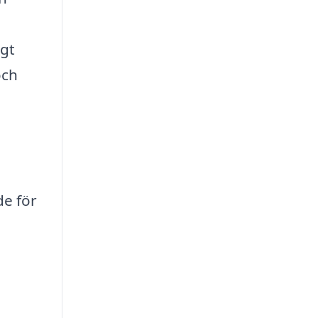
igt
och
e för