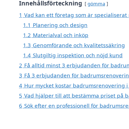
Innehållsförteckning
gömma
1
Vad kan ett företag som är specialiserat
1.1
Planering och design
1.2
Materialval och inköp
1.3
Genomförande och kvalitetssäkring
1.4
Slutgiltig inspektion och nöjd kund
2
Få alltid minst 3 erbjudanden för badru
3
Få 3 erbjudanden för badrumsrenovering 
4
Hur mycket kostar badrumsrenovering i
5
Vad hjälper till att bestämma priset på
6
Sök efter en professionell för badrumsr