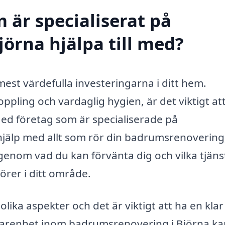
 är specialiserat på
örna hjälpa till med?
est värdefulla investeringarna i ditt hem.
pling och vardaglig hygien, är det viktigt at
. Med företag som är specialiserade på
hjälp med allt som rör din badrumsrenovering
igenom vad du kan förvänta dig och vilka tjäns
örer i ditt område.
ka aspekter och det är viktigt att ha en klar
farenhet inom badrumsrenovering i Björna ka