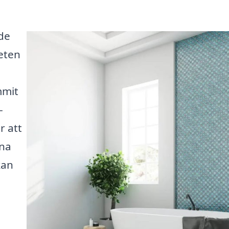
de
teten
mmit
-
r att
rna
kan