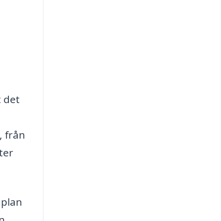
t det
, från
ter
 plan
n