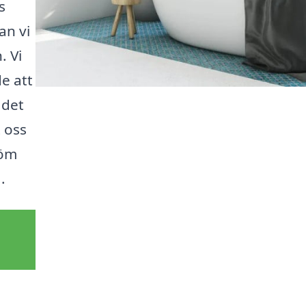
s
an vi
. Vi
e att
 det
t oss
röm
.