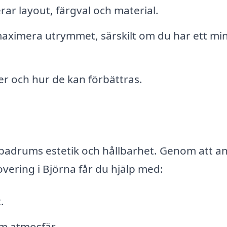
ar layout, färgval och material.
 maximera utrymmet, särskilt om du har ett mi
er och hur de kan förbättras.
tt badrums estetik och hållbarhet. Genom att an
vering i Björna får du hjälp med:
.
am atmosfär.