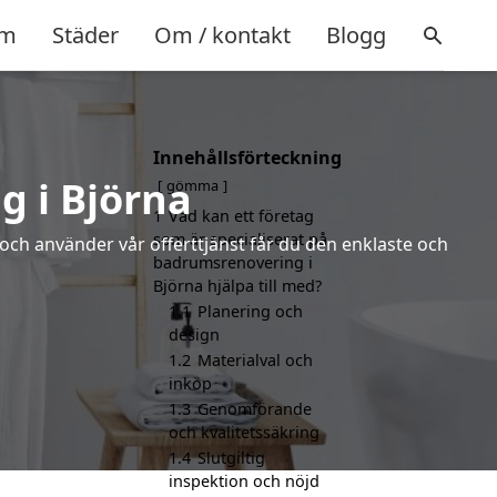
m
Städer
Om / kontakt
Blogg
Innehållsförteckning
g i Björna
gömma
1
Vad kan ett företag
som är specialiserat på
 och använder vår offerttjänst får du den enklaste och
badrumsrenovering i
Björna hjälpa till med?
1.1
Planering och
design
1.2
Materialval och
inköp
1.3
Genomförande
och kvalitetssäkring
1.4
Slutgiltig
inspektion och nöjd