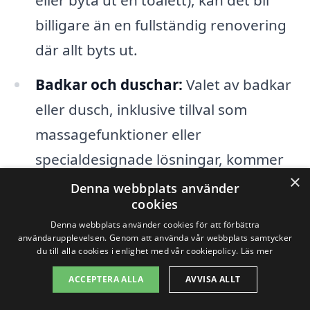
billigare än en fullständig renovering
där allt byts ut.
Badkar och duschar:
Valet av badkar
eller dusch, inklusive tillval som
massagefunktioner eller
specialdesignade lösningar, kommer
×
att påverka kostnaden avsevärt.
Denna webbplats använder
cookies
VVS och elarbete:
Om det krävs
Denna webbplats använder cookies för att förbättra
användarupplevelsen. Genom att använda vår webbplats samtycker
omfattande arbete på rörsystemet
du till alla cookies i enlighet med vår cookiepolicy.
Läs mer
eller elektriska installationer, kommer
ACCEPTERA ALLA
AVVISA ALLT
detta också att öka den totala