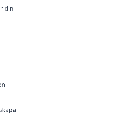
r din
en-
 skapa