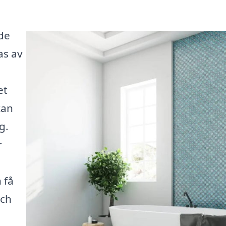
de
as av
et
kan
g.
r
 få
och