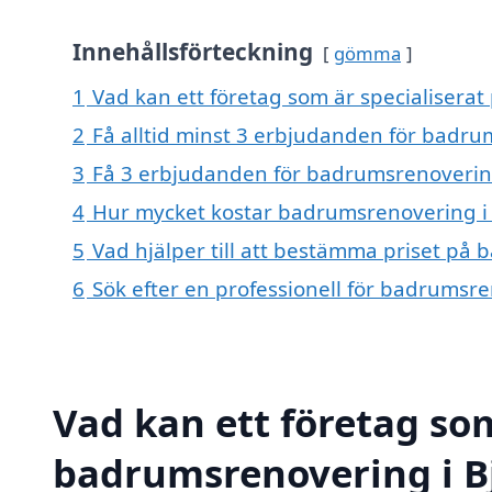
Innehållsförteckning
gömma
1
Vad kan ett företag som är specialiserat
2
Få alltid minst 3 erbjudanden för badru
3
Få 3 erbjudanden för badrumsrenovering 
4
Hur mycket kostar badrumsrenovering i
5
Vad hjälper till att bestämma priset på
6
Sök efter en professionell för badrumsr
Vad kan ett företag som
badrumsrenovering i Bj