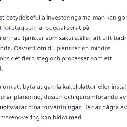
t betydelsefulla investeringarna man kan gör
t företag som är specialiserat på
 en rad tjänster som säkerställer att ditt ba
talande. Oavsett om du planerar en mindre
inns det flera steg och processer som ett
d.
m att byta ut gamla kakelplattor eller instal
lverar planering, design och genomförande av
t motsvarar dina förväntningar. Här är några a
umsrenovering kan bidra med: