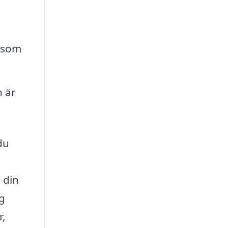
g som
n är
du
n
 din
ag
r,