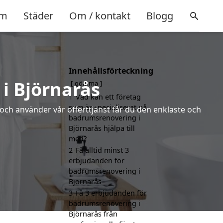
m
Städer
Om / kontakt
Blogg
Innehållsförteckning
i Björnarås
gömma
1
Vad kan ett företag
som är specialiserat på
 och använder vår offerttjänst får du den enklaste och
badrumsrenovering i
Björnarås hjälpa till
med?
2
Få alltid minst 3
erbjudanden för
badrumsrenovering i
Björnarås
3
Få 3 erbjudanden för
badrumsrenovering i
Björnarås från