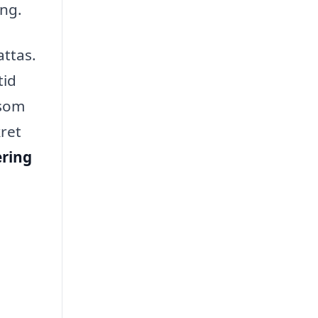
ing.
attas.
tid
 som
kret
ring