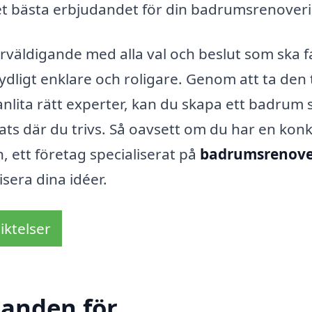
det bästa erbjudandet för din badrumsrenover
väldigande med alla val och beslut som ska f
dligt enklare och roligare. Genom att ta den 
anlita rätt experter, kan du skapa ett badrum
lats där du trivs. Så oavsett om du har en kon
n, ett företag specialiserat på
badrumsrenove
isera dina idéer.
iktelser
danden för