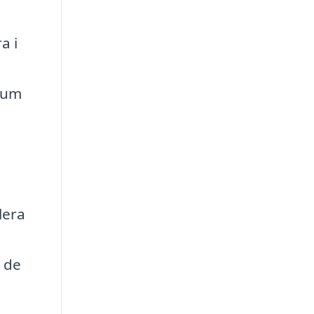
a i
drum
lera
v de