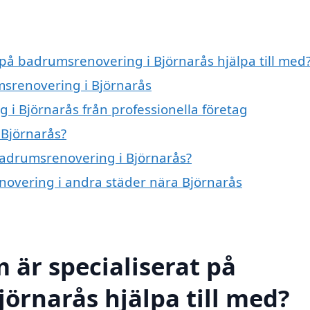
 på badrumsrenovering i Björnarås hjälpa till med
msrenovering i Björnarås
i Björnarås från professionella företag
 Björnarås?
 badrumsrenovering i Björnarås?
enovering i andra städer nära Björnarås
 är specialiserat på
örnarås hjälpa till med?