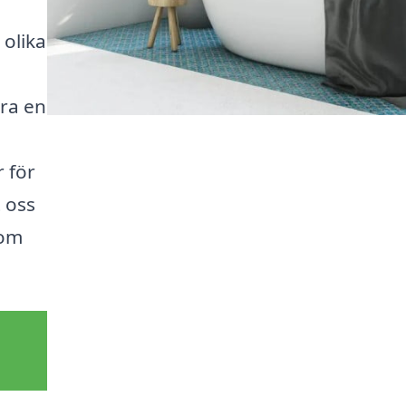
 olika
öra en
 för
 oss
 om