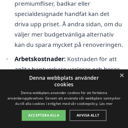
premiumfliser, badkar eller
specialdesignade handfat kan det
driva upp priset. Å andra sidan, om du
väljer mer budgetvänliga alternativ
kan du spara mycket på renoveringen.
Arbetskostnader:
Kostnaden för att
anlita hantverkare varierar och beror
×
Denna webbplats använder
på deras erfarenhet och
cookies
kvalifikationer. Det kan vara värt att få
Denna webbplats använder cookies för att förbättra
användarupplevelsen. Genom att använda vår webbplats samtycker
offerter från flera olika företag för att
du till alla cookies i enlighet med vår cookiepolicy.
Läs mer
jämföra priser och tjänster. En
ACCEPTERA ALLA
AVVISA ALLT
professionell hantverkare kan också