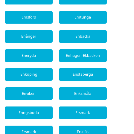
Emsfors
Emtunga
Enånger
Enbacka
Eneryda
Enhagen-Ekbacken
Enköping
Enstaberga
Enviken
Eriksmåla
Eringsboda
Ersmark
Ersmark
Ersnäs