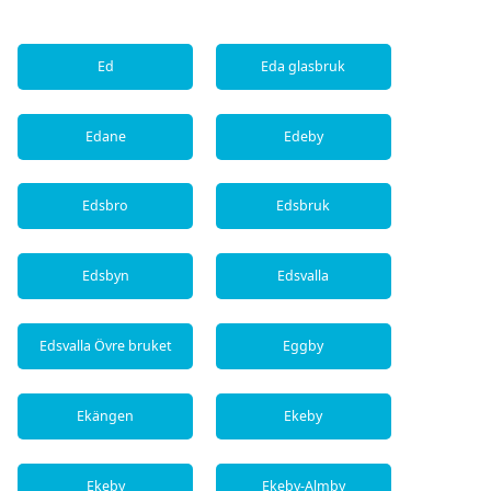
Ed
Eda glasbruk
Edane
Edeby
Edsbro
Edsbruk
Edsbyn
Edsvalla
Edsvalla Övre bruket
Eggby
Ekängen
Ekeby
Ekeby
Ekeby-Almby