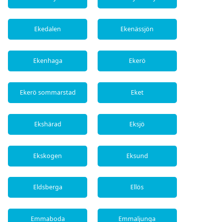
Ekedalen
Ekenässjön
Ekenhaga
Ekerö
Ekerö sommarstad
Eket
Ekshärad
Eksjö
Ekskogen
Eksund
Eldsberga
Ellös
Emmaboda
Emmaljunga