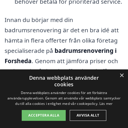
behöver betala för prioriterad service.
Innan du börjar med din
badrumsrenovering är det en bra idé att
hämta in flera offerter från olika företag
specialiserade på
badrumsrenovering i
Forsheda
. Genom att jämföra priser och
vad som ingår i varje offert kan du få en
×
Denna webbplats använder
tydligare bild av vad du kan förvänta dig.
cookies
Tänk också på att alltid kontrollera
Denna webbplats använder cookies för att förbättra
användarupplevelsen. Genom att använda vår webbplats samtycker
referenser och läsa recensioner för att
du till alla cookies i enlighet med vår cookiepolicy.
Läs mer
säkerställa att du väljer rätt företag för
ACCEPTERA ALLA
AVVISA ALLT
ditt projekt.