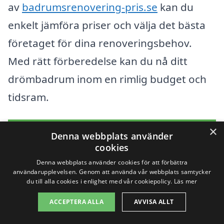
av
badrumsrenovering-pris.se
kan du
enkelt jämföra priser och välja det bästa
företaget för dina renoveringsbehov.
Med rätt förberedelse kan du nå ditt
drömbadrum inom en rimlig budget och
tidsram.
×
Få 3 erbjudanden, gratis och utan
Denna webbplats använder
cookies
förpliktelser
Denna webbplats använder cookies för att förbättra
användarupplevelsen. Genom att använda vår webbplats samtycker
du till alla cookies i enlighet med vår cookiepolicy.
Läs mer
Sök efter en
ACCEPTERA ALLA
AVVISA ALLT