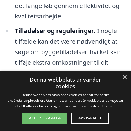
det lange løb gennem effektivitet og
kvalitetsarbejde.
Tilladelser og reguleringer:
I nogle
tilfælde kan det være nødvendigt at
søge om byggetilladelser, hvilket kan
tilføje ekstra omkostninger til dit
projekt.
×
Denna webbplats använder
cookies
For at sikre en effektiv
Denna webbplats använder cookies för att förbättra
badrumsrenovering i Gulleråsen
användarupplevelsen. Genom att använda vår webbplats samtycker
du till alla cookies i enlighet med vår cookiepolicy.
Läs mer
anbefales det sterkt at indhente flere
ACCEPTERA ALLA
AVVISA ALLT
tilbud fra forskellige firmaer. Dette giver