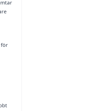
ämtar
are
 för
bbt