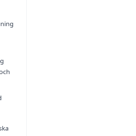
sning
ng
 och
d
 ska