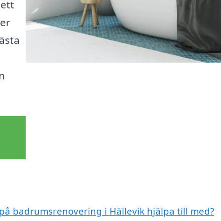
ett
ter
bästa
en
 på badrumsrenovering i Hällevik hjälpa till med?