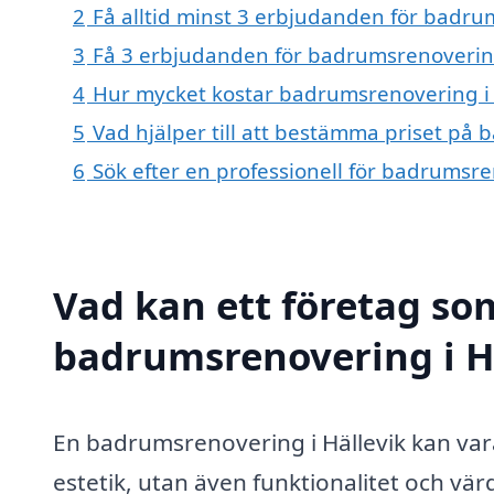
2
Få alltid minst 3 erbjudanden för badru
3
Få 3 erbjudanden för badrumsrenovering 
4
Hur mycket kostar badrumsrenovering i 
5
Vad hjälper till att bestämma priset på 
6
Sök efter en professionell för badrumsre
Vad kan ett företag som
badrumsrenovering i Hä
En badrumsrenovering i Hällevik kan vara
estetik, utan även funktionalitet och vär