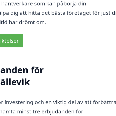
a hantverkare som kan påbörja din
pa dig att hitta det bästa företaget för just d
ltid har drömt om.
iktelser
danden för
ällevik
investering och en viktig del av att förbättra
 inhämta minst tre erbjudanden för