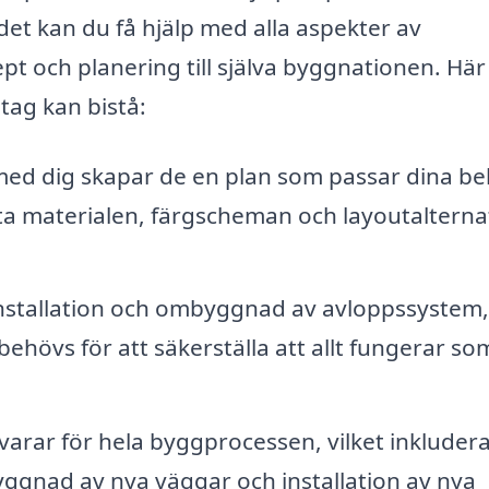
t kan du få hjälp med alla aspekter av
t och planering till själva byggnationen. Här
tag kan bistå:
ed dig skapar de en plan som passar dina b
sta materialen, färgscheman och layoutalterna
 installation och ombyggnad av avloppssystem,
behövs för att säkerställa att allt fungerar so
arar för hela byggprocessen, vilket inkluder
byggnad av nya väggar och installation av nya