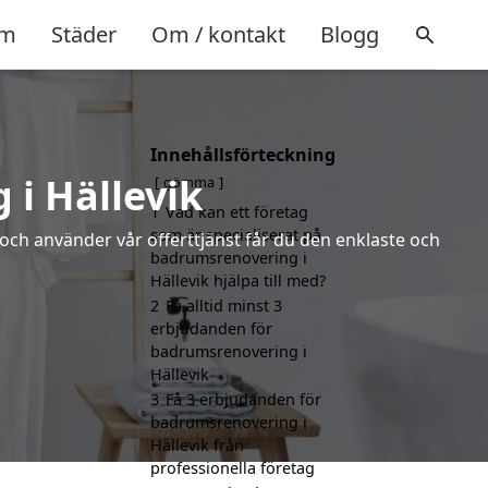
m
Städer
Om / kontakt
Blogg
Innehållsförteckning
i Hällevik
gömma
1
Vad kan ett företag
som är specialiserat på
 och använder vår offerttjänst får du den enklaste och
badrumsrenovering i
Hällevik hjälpa till med?
2
Få alltid minst 3
erbjudanden för
badrumsrenovering i
Hällevik
3
Få 3 erbjudanden för
badrumsrenovering i
Hällevik från
professionella företag