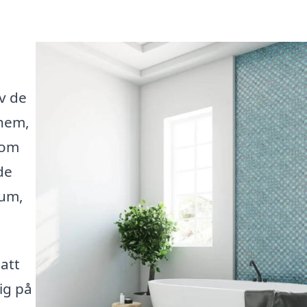
e
v de
 hem,
t om
de
rum,
 att
sig på