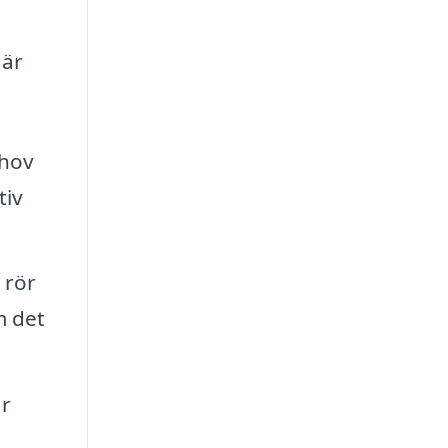
 är
ehov
tiv
 rör
m det
ar