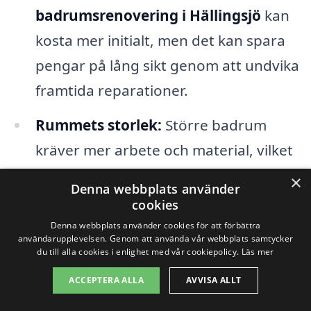
badrumsrenovering i Hällingsjö
kan
kosta mer initialt, men det kan spara
pengar på lång sikt genom att undvika
framtida reparationer.
Rummets storlek:
Större badrum
kräver mer arbete och material, vilket
kan öka den totala kostnaden för
×
Denna webbplats använder
renoveringen. Ju mer utrymme som
cookies
ska renoveras, desto mer tid och
Denna webbplats använder cookies för att förbättra
användarupplevelsen. Genom att använda vår webbplats samtycker
resurser krävs.
du till alla cookies i enlighet med vår cookiepolicy.
Läs mer
ACCEPTERA ALLA
AVVISA ALLT
Platsbyggda lösningar:
Om du
planerar att installera skräddarsydda