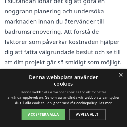
I slutändan lönar det sig att göra en
noggrann planering och undersöka
marknaden innan du återvänder till
badrumsrenovering. Att förstå de
faktorer som påverkar kostnaden hjälper
dig att fatta välgrundade beslut och se till
att ditt projekt går så smidigt som möjligt.
×
Denna webbplats använder
Få 3 erbjudanden, gratis och utan
cookies
förpliktelser
Denna webbplats använder cookies för att förbättra
användarupplevelsen. Genom att använda vår webbplats samtycker
du till alla cookies i enlighet med vår cookiepolicy.
Läs mer
ACCEPTERA ALLA
AVVISA ALLT
Sök efter en