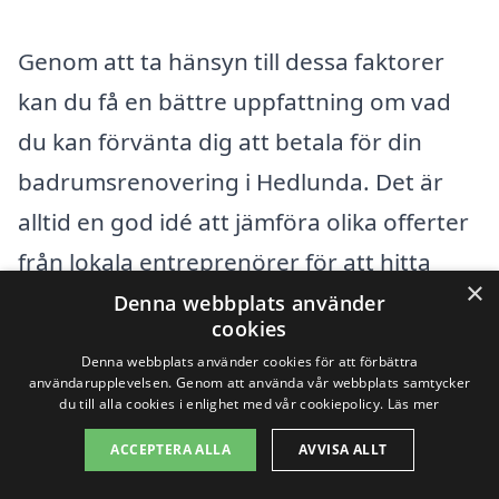
Genom att ta hänsyn till dessa faktorer
kan du få en bättre uppfattning om vad
du kan förvänta dig att betala för din
badrumsrenovering i Hedlunda. Det är
alltid en god idé att jämföra olika offerter
från lokala entreprenörer för att hitta
×
bästa möjliga pris och kvalitet. Besök
Denna webbplats använder
cookies
gärna vår plattform badrumsrenovering-
Denna webbplats använder cookies för att förbättra
pris.se för att få hjälp med att hitta
användarupplevelsen. Genom att använda vår webbplats samtycker
du till alla cookies i enlighet med vår cookiepolicy.
Läs mer
pålitliga fackmän och att samla in flera
ACCEPTERA ALLA
AVVISA ALLT
offerter. Detta gör det enklare för dig att