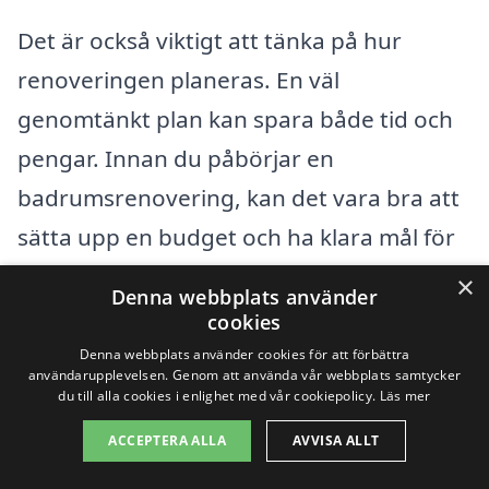
Det är också viktigt att tänka på hur
renoveringen planeras. En väl
genomtänkt plan kan spara både tid och
pengar. Innan du påbörjar en
badrumsrenovering, kan det vara bra att
sätta upp en budget och ha klara mål för
vad du vill uppnå. Genom att ha tydligt
×
Denna webbplats använder
definierade krav kan du enklare jämföra
cookies
olika offerter och få en bättre uppfattning
Denna webbplats använder cookies för att förbättra
användarupplevelsen. Genom att använda vår webbplats samtycker
om vad du får för ditt investerade kapital.
du till alla cookies i enlighet med vår cookiepolicy.
Läs mer
ACCEPTERA ALLA
AVVISA ALLT
Sammanfattningsvis finns det många