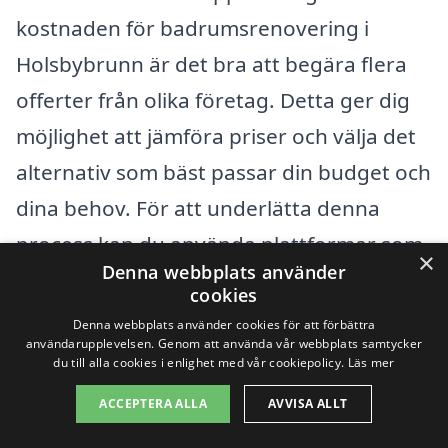
kostnaden för badrumsrenovering i
Holsbybrunn är det bra att begära flera
offerter från olika företag. Detta ger dig
möjlighet att jämföra priser och välja det
alternativ som bäst passar din budget och
dina behov. För att underlätta denna
process kan du använda plattformar som
×
Denna webbplats använder
badrumsrenovering-pris.se, där du enkelt
cookies
kan få kontakt med lokala entreprenörer
Denna webbplats använder cookies för att förbättra
användarupplevelsen. Genom att använda vår webbplats samtycker
och begära offerter. På så sätt kan du få
du till alla cookies i enlighet med vår cookiepolicy.
Läs mer
en rättvis bild av marknadspriserna och
ACCEPTERA ALLA
AVVISA ALLT
säkerställa att du får bästa möjliga service