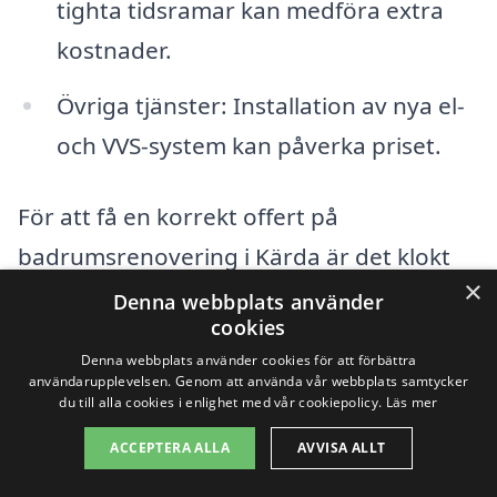
tighta tidsramar kan medföra extra
kostnader.
Övriga tjänster: Installation av nya el-
och VVS-system kan påverka priset.
För att få en korrekt offert på
badrumsrenovering i Kärda är det klokt
×
att jämföra flera olika företag. Genom att
Denna webbplats använder
cookies
använda vår plattform kan du enkelt få
Denna webbplats använder cookies för att förbättra
flera olika erbjudanden och välja det som
användarupplevelsen. Genom att använda vår webbplats samtycker
du till alla cookies i enlighet med vår cookiepolicy.
Läs mer
passar din budget och dina behov bäst.
ACCEPTERA ALLA
AVVISA ALLT
Tänk på att det alltid är en bra idé att
diskutera dina specifika önskemål och