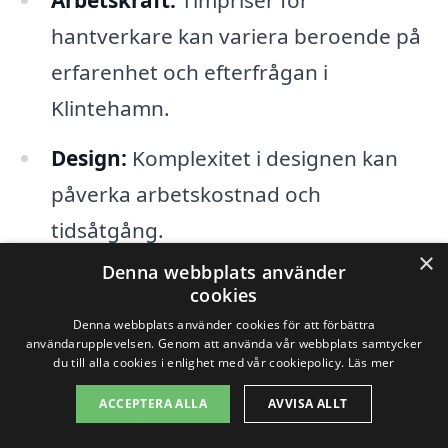
hantverkare kan variera beroende på
erfarenhet och efterfrågan i
Klintehamn.
Design:
Komplexitet i designen kan
påverka arbetskostnad och
tidsåtgång.
×
Denna webbplats använder
En användbar strategi för att smidigt få
cookies
en överblick över priserna på
Denna webbplats använder cookies för att förbättra
användarupplevelsen. Genom att använda vår webbplats samtycker
badrumsrenovering i Klintehamn är att
du till alla cookies i enlighet med vår cookiepolicy.
Läs mer
begära offerter från flera entreprenörer.
ACCEPTERA ALLA
AVVISA ALLT
Genom vår plattform,