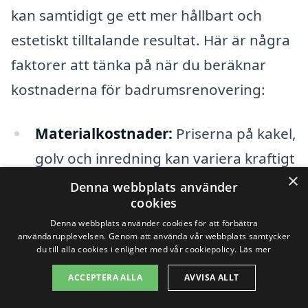
kan samtidigt ge ett mer hållbart och
estetiskt tilltalande resultat. Här är några
faktorer att tänka på när du beräknar
kostnaderna för badrumsrenovering:
Materialkostnader:
Priserna på kakel,
golv och inredning kan variera kraftigt
×
beroende på kvalitet och märke.
Denna webbplats använder
cookies
Arbetskraft:
Kostnaden för
Denna webbplats använder cookies för att förbättra
användarupplevelsen. Genom att använda vår webbplats samtycker
hantverkare kan variera beroende på
du till alla cookies i enlighet med vår cookiepolicy.
Läs mer
deras erfarenhet och den tid de
ACCEPTERA ALLA
AVVISA ALLT
förväntas lägga ner på projektet.