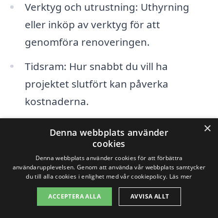
Verktyg och utrustning: Uthyrning
eller inköp av verktyg för att
genomföra renoveringen.
Tidsram: Hur snabbt du vill ha
projektet slutfört kan påverka
kostnaderna.
×
Att anlita experter på badrumsrenovering
Denna webbplats använder
cookies
i Kurveröd kan också påverka priset.
Denna webbplats använder cookies för att förbättra
Professionella hantverkare har
användarupplevelsen. Genom att använda vår webbplats samtycker
du till alla cookies i enlighet med vår cookiepolicy.
Läs mer
erfarenheten som behövs för att leverera
ACCEPTERA ALLA
AVVISA ALLT
hög kvalitet, vilket kan vara värt den extra