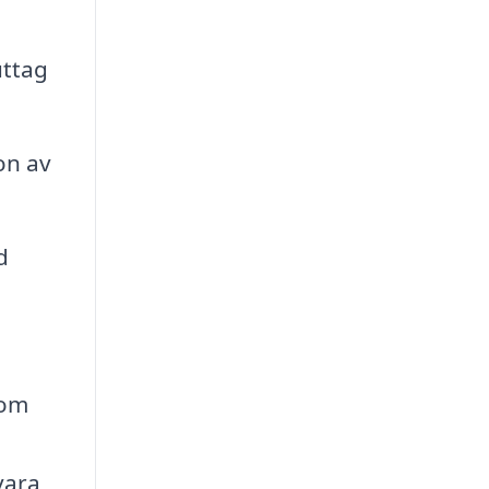
uttag
on av
d
 om
vara