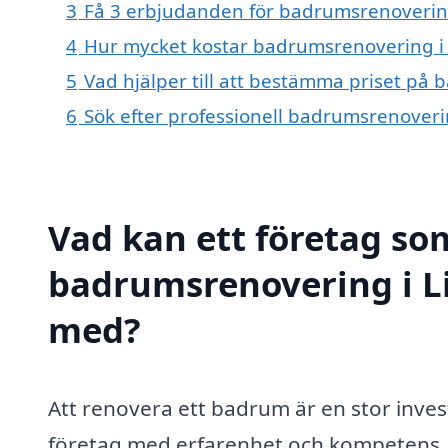
3
Få 3 erbjudanden för badrumsrenovering i
4
Hur mycket kostar badrumsrenovering i L
5
Vad hjälper till att bestämma priset på 
6
Sök efter professionell badrumsrenoverin
Vad kan ett företag som
badrumsrenovering i Lil
med?
Att renovera ett badrum är en stor investe
företag med erfarenhet och kompetens. E