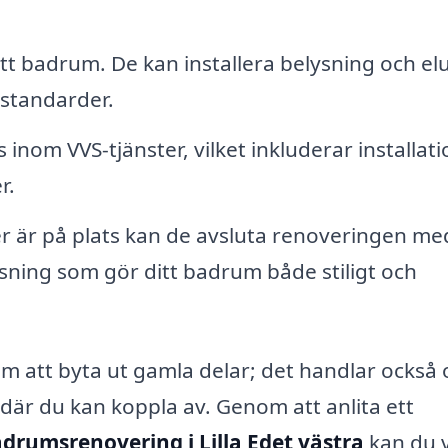
 ett badrum. De kan installera belysning och el
 standarder.
nom VVS-tjänster, vilket inkluderar installati
r.
ner är på plats kan de avsluta renoveringen me
ysning som gör ditt badrum både stiligt och
m att byta ut gamla delar; det handlar också
 där du kan koppla av. Genom att anlita ett
drumsrenovering i Lilla Edet västra
kan du 