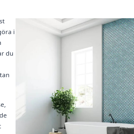
st
öra i
m
ar du
utan
e,
ade
t