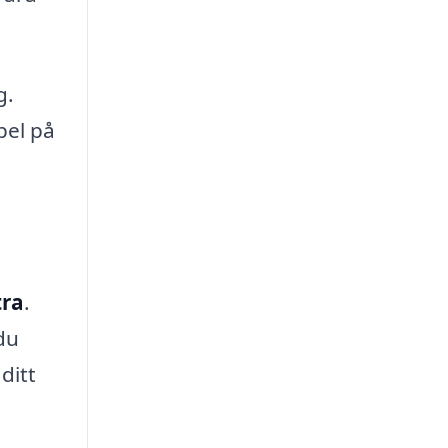
g.
pel på
tra
.
du
ditt