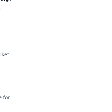
n
lket
e för