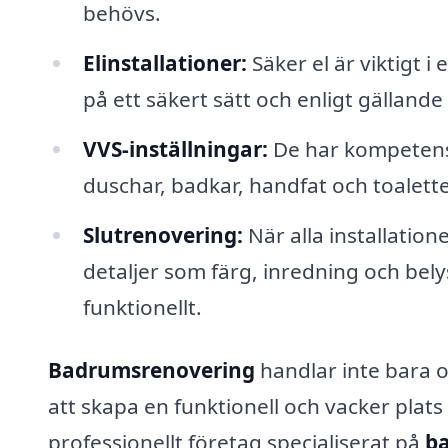
behövs.
Elinstallationer:
Säker el är viktigt i
på ett säkert sätt och enligt gällande
VVS-inställningar:
De har kompetens i
duschar, badkar, handfat och toalette
Slutrenovering:
När alla installatio
detaljer som färg, inredning och bel
funktionellt.
Badrumsrenovering
handlar inte bara o
att skapa en funktionell och vacker plats
professionellt företag specialiserat på
ba