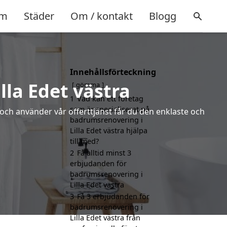
m
Städer
Om / kontakt
Blogg
Innehållsförteckning
lla Edet västra
gömma
1
Vad kan ett företag
som är specialiserat på
 och använder vår offerttjänst får du den enklaste och
badrumsrenovering i
Lilla Edet västra hjälpa
till med?
2
Få alltid minst 3
erbjudanden för
badrumsrenovering i
Lilla Edet västra
3
Få 3 erbjudanden för
badrumsrenovering i
Lilla Edet västra från