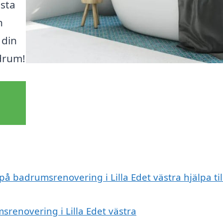
ästa
h
 din
drum!
på badrumsrenovering i Lilla Edet västra hjälpa til
srenovering i Lilla Edet västra