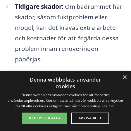
Tidigare skador:
Om badrummet har
skador, såsom fuktproblem eller
mögel, kan det krävas extra arbete
och kostnader för att åtgärda dessa
problem innan renoveringen
påbörjas.
×
För att få en exakt prisuppskattning på
Denna webbplats använder
cookies
badrumsrenovering i Mariefred
är det
Denna webbplats använder cookies för att förbättra
viktigt att ta in offerter från flera olika
användarupplevelsen. Genom att använda vår webbplats samtycker
du till alla cookies i enlighet med vår cookiepolicy.
Läs mer
företag. Genom att använda plattformar
ACCEPTERA ALLA
AVVISA ALLT
som badrumsrenovering-pris.se kan du
enkelt jämföra priser och tjänster från