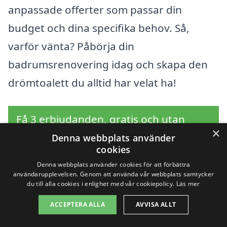
anpassade offerter som passar din
budget och dina specifika behov. Så,
varför vänta? Påbörja din
badrumsrenovering idag och skapa den
drömtoalett du alltid har velat ha!
Få 3 erbjudanden, gratis och utan
×
förpliktelser
Denna webbplats använder
cookies
Denna webbplats använder cookies för att förbättra
användarupplevelsen. Genom att använda vår webbplats samtycker
du till alla cookies i enlighet med vår cookiepolicy.
Läs mer
Sök efter en
ACCEPTERA ALLA
AVVISA ALLT
professionell för