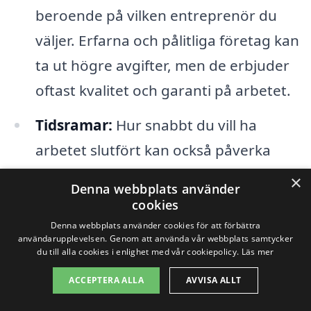
beroende på vilken entreprenör du
väljer. Erfarna och pålitliga företag kan
ta ut högre avgifter, men de erbjuder
oftast kvalitet och garanti på arbetet.
Tidsramar:
Hur snabbt du vill ha
arbetet slutfört kan också påverka
kostnaderna. Om du behöver en
×
Denna webbplats använder
snabb renovering kan det leda till
cookies
högre priser.
Denna webbplats använder cookies för att förbättra
användarupplevelsen. Genom att använda vår webbplats samtycker
du till alla cookies i enlighet med vår cookiepolicy.
Läs mer
Det är också viktigt att överväga att
ACCEPTERA ALLA
AVVISA ALLT
inhämtning av flera offerter kan hjälpa