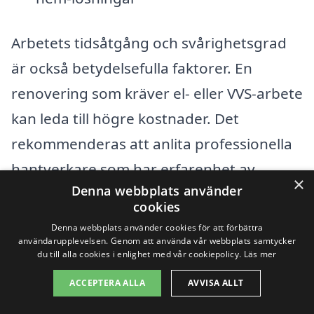
Arbetets tidsåtgång och svårighetsgrad
är också betydelsefulla faktorer. En
renovering som kräver el- eller VVS-arbete
kan leda till högre kostnader. Det
rekommenderas att anlita professionella
hantverkare som har erfarenhet av
×
Denna webbplats använder
badrumsrenovering i Orrhammar, för att
cookies
säkerställa att arbetet utförs korrekt och
Denna webbplats använder cookies för att förbättra
effektivt. För att få en tydlig bild av
användarupplevelsen. Genom att använda vår webbplats samtycker
du till alla cookies i enlighet med vår cookiepolicy.
Läs mer
kostnaderna är det smart att begära flera
ACCEPTERA ALLA
AVVISA ALLT
offerter från olika företag, så att du kan