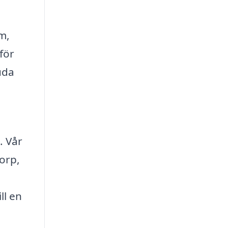
m,
för
uda
. Vår
torp,
a
ll en