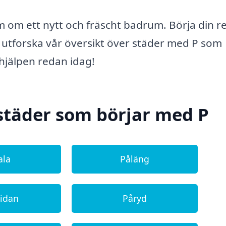
öm om ett nytt och fräscht badrum. Börja din r
tforska vår översikt över städer med P som
a hjälpen redan idag!
städer som börjar med P
ala
Påläng
sidan
Påryd