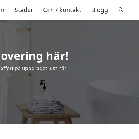
m
Städer
Om / kontakt
Blogg
overing här!
offert på uppdraget just här!