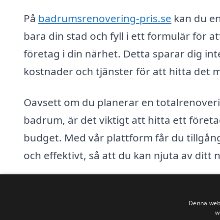
På
badrumsrenovering-pris.se
kan du en
bara din stad och fyll i ett formulär för 
företag i din närhet. Detta sparar dig in
kostnader och tjänster för att hitta det m
Oavsett om du planerar en totalrenoverin
badrum, är det viktigt att hitta ett före
budget. Med vår plattform får du tillgång
och effektivt, så att du kan njuta av ditt
Tveka inte att ta det första steget mot 
förvandling med badrumsrenovering-pri
Denna webb
w