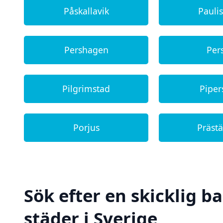
Påskallavik
Pauli
Pershagen
Per
Pilgrimstad
Piper
Porjus
Präst
Sök efter en skicklig 
städer i Sverige