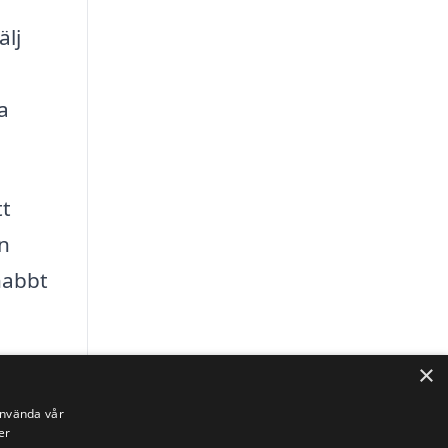
älj
a
tt
in
nabbt
×
din
använda vår
er