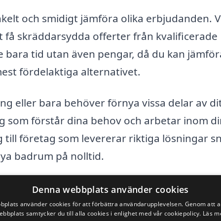
kelt och smidigt jämföra olika erbjudanden. V
att få skräddarsydda offerter från kvalificerade
te bara tid utan även pengar, då du kan jämför
est fördelaktiga alternativet.
g eller bara behöver förnya vissa delar av di
tag som förstår dina behov och arbetar inom d
 till företag som levererar riktiga lösningar s
 nya badrum på nolltid.
ditt drömbadrum. Besök redan idag och börja 
Denna webbplats använder cookies
s.se!
plats använder cookies för att förbättra användarupplevelsen. Genom att 
ebbplats samtycker du till alla cookies i enlighet med vår cookiepolicy.
Läs m