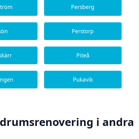
ström
Persberg
sön
Perstorp
skärr
Piteå
ängen
Pukavik
badrumsrenovering i andra