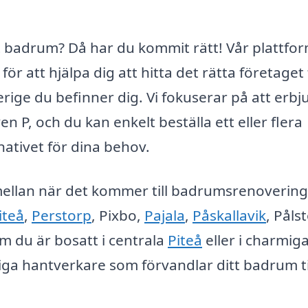
 badrum? Då har du kommit rätt! Vår plattfor
r att hjälpa dig att hitta det rätta företaget 
rige du befinner dig. Vi fokuserar på att erbj
n P, och du kan enkelt beställa ett eller flera
nativet för dina behov.
a mellan när det kommer till badrumsrenovering
iteå
,
Perstorp
, Pixbo,
Pajala
,
Påskallavik
, Påls
m du är bosatt i centrala
Piteå
eller i charmig
ckliga hantverkare som förvandlar ditt badrum ti