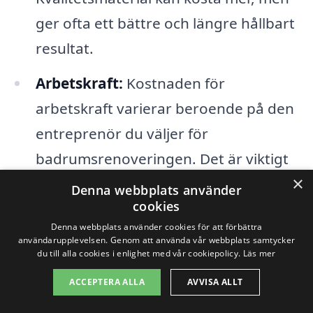
ger ofta ett bättre och längre hållbart
resultat.
Arbetskraft:
Kostnaden för
arbetskraft varierar beroende på den
entreprenör du väljer för
badrumsrenoveringen. Det är viktigt
×
att samla in offerter från flera olika
Denna webbplats använder
cookies
företag för att få en bra uppfattning
Denna webbplats använder cookies för att förbättra
om prissättning och tjänster.
användarupplevelsen. Genom att använda vår webbplats samtycker
du till alla cookies i enlighet med vår cookiepolicy.
Läs mer
Installation av funktioner:
Om du
ACCEPTERA ALLA
AVVISA ALLT
planerar att installera nya funktioner