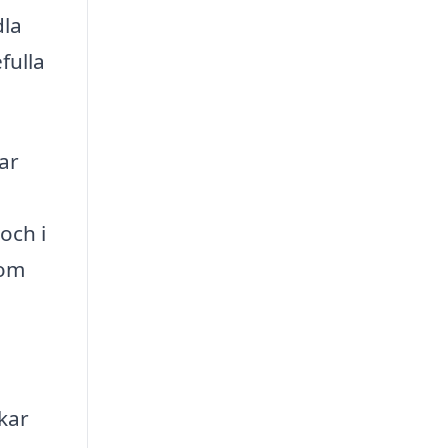
dla
fulla
ar
och i
som
kar