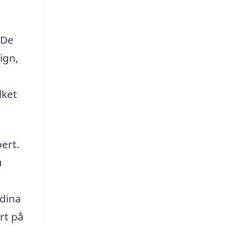
 De
ign,
lket
ert.
u
 dina
rt på