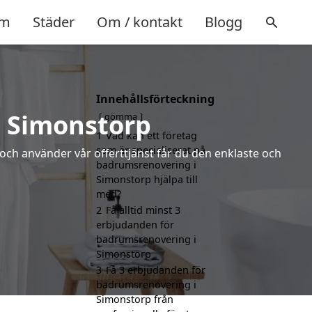
m
Städer
Om / kontakt
Blogg
Innehållsförteckning
i Simonstorp
gömma
1
Vad kan ett företag
som är specialiserat på
 och använder vår offerttjänst får du den enklaste och
badrumsrenovering i
Simonstorp hjälpa till
med?
2
Få alltid minst 3
erbjudanden för
badrumsrenovering i
Simonstorp
3
Få 3 erbjudanden för
badrumsrenovering i
Simonstorp från