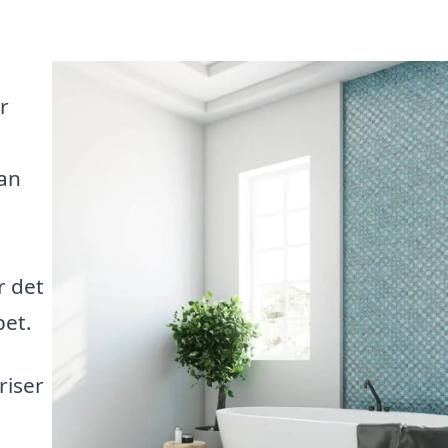
r
an
r det
bet.
riser