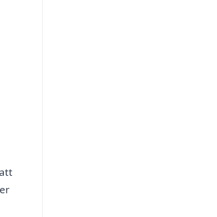
h
att
er