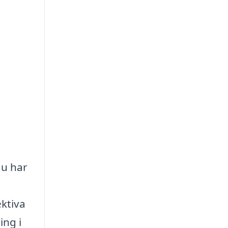
du har
ektiva
ing i