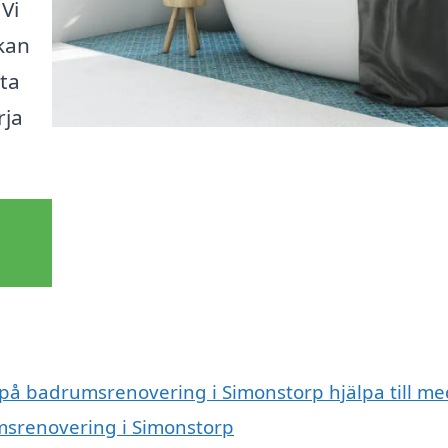
Vi
 kan
sta
rja
t på badrumsrenovering i Simonstorp hjälpa till me
umsrenovering i Simonstorp