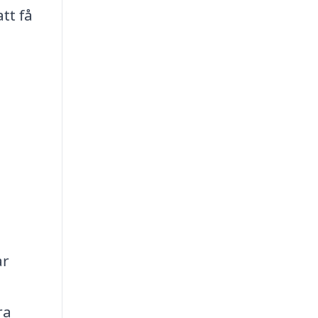
tt få
ar
ra