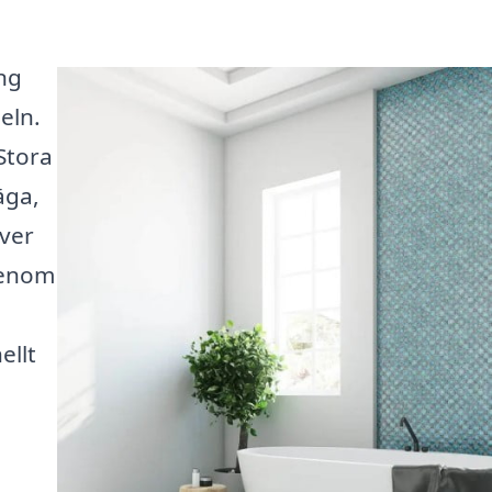
ng
eln.
Stora
äga,
over
Genom
ellt