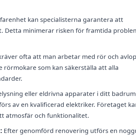
farenhet kan specialisterna garantera att
t. Detta minimerar risken för framtida proble
äver ofta att man arbetar med rör och avlop
de rörmokare som kan säkerställa att alla
ndarder.
elysning eller eldrivna apparater i ditt badrum
förs av en kvalificerad elektriker. Företaget k
t atmosfär och funktionalitet.
:
Efter genomförd renovering utförs en nogg