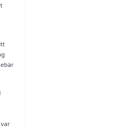
t
tt
ag
nebär
d
 var