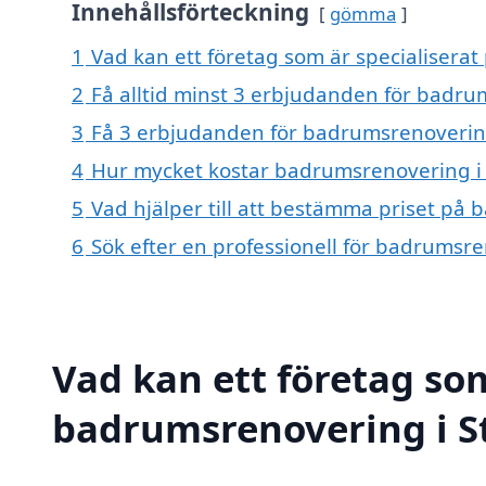
Innehållsförteckning
gömma
1
Vad kan ett företag som är specialiserat
2
Få alltid minst 3 erbjudanden för badru
3
Få 3 erbjudanden för badrumsrenovering 
4
Hur mycket kostar badrumsrenovering i 
5
Vad hjälper till att bestämma priset på 
6
Sök efter en professionell för badrumsre
Vad kan ett företag som
badrumsrenovering i St