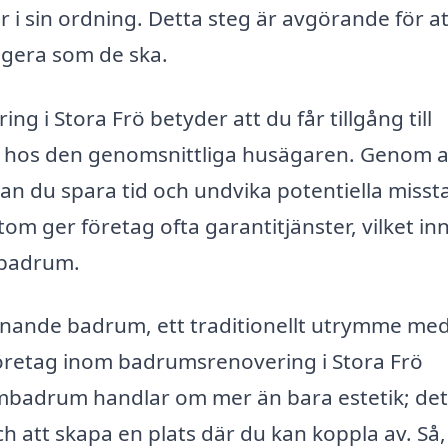
 är i sin ordning. Detta steg är avgörande för at
ngera som de ska.
ng i Stora Frö betyder att du får tillgång till
ns hos den genomsnittliga husägaren. Genom a
an du spara tid och undvika potentiella misst
m ger företag ofta garantitjänster, vilket in
 badrum.
iknande badrum, ett traditionellt utrymme me
t företag inom badrumsrenovering i Stora Frö
römbadrum handlar om mer än bara estetik; det
h att skapa en plats där du kan koppla av. Så,