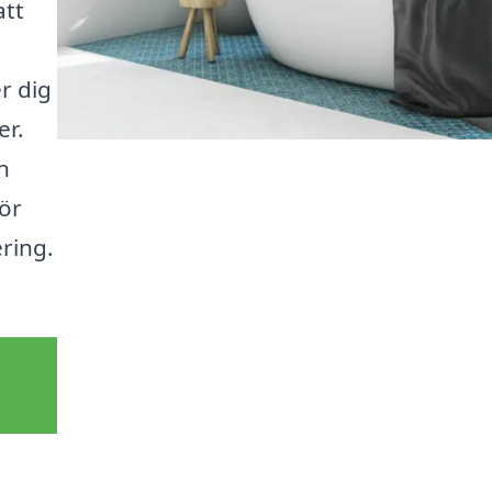
att
r dig
er.
n
gör
ering.