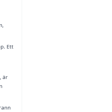
m,
p. Ett
, är
an
rann