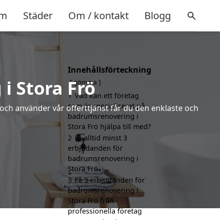
m
Städer
Om / kontakt
Blogg
Innehållsförteckning
i Stora Frö
gömma
1
Vad kan ett företag
som är specialiserat på
 och använder vår offerttjänst får du den enklaste och
badrumsrenovering i
Stora Frö hjälpa till med?
2
Få alltid minst 3
erbjudanden för
badrumsrenovering i
Stora Frö
3
Få 3 erbjudanden för
badrumsrenovering i
Stora Frö från
professionella företag