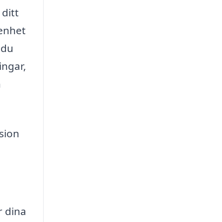
ditt
enhet
 du
ingar,
n
sion
r dina