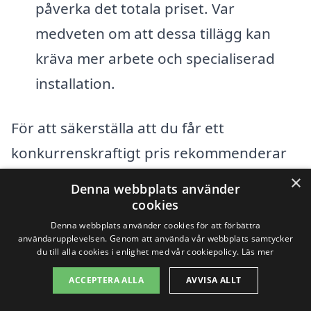
påverka det totala priset. Var
medveten om att dessa tillägg kan
kräva mer arbete och specialiserad
installation.
För att säkerställa att du får ett
konkurrenskraftigt pris rekommenderar
vi att du inhämtar flera offerter från olika
×
Denna webbplats använder
entreprenörer som är verksamma inom
cookies
badrumsrenovering i Storå
. Genom att
Denna webbplats använder cookies för att förbättra
användarupplevelsen. Genom att använda vår webbplats samtycker
jämföra priser och tjänster får du en
du till alla cookies i enlighet med vår cookiepolicy.
Läs mer
tydligare bild av vad som är rimligt och du
ACCEPTERA ALLA
AVVISA ALLT
kan göra informerade beslut. Oavsett om