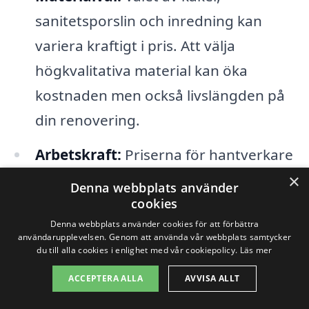
sanitetsporslin och inredning kan
variera kraftigt i pris. Att välja
högkvalitativa material kan öka
kostnaden men också livslängden på
din renovering.
Arbetskraft:
Priserna för hantverkare
kan skilja sig beroende på erfarenhet
×
Denna webbplats använder
och expertis. Att anlita ett väletablerat
cookies
Denna webbplats använder cookies för att förbättra
företag för badrumsrenovering kan
användarupplevelsen. Genom att använda vår webbplats samtycker
du till alla cookies i enlighet med vår cookiepolicy.
Läs mer
säkerställa att arbetet utförs korrekt,
vilket kan spara pengar på lång sikt.
ACCEPTERA ALLA
AVVISA ALLT