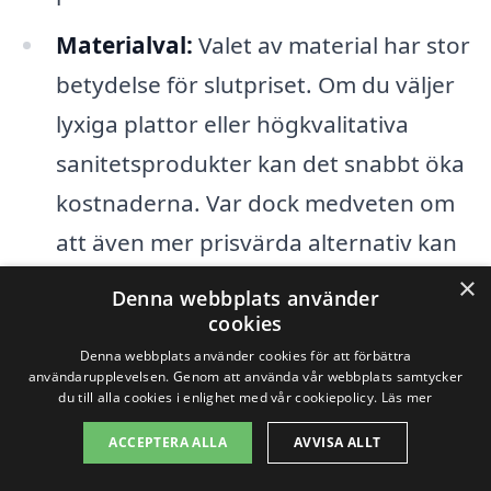
Materialval:
Valet av material har stor
betydelse för slutpriset. Om du väljer
lyxiga plattor eller högkvalitativa
sanitetsprodukter kan det snabbt öka
kostnaderna. Var dock medveten om
att även mer prisvärda alternativ kan
ge ett stiligt och funktionellt badrum.
×
Denna webbplats använder
cookies
Arbetskraft:
Kostnaden för
Denna webbplats använder cookies för att förbättra
arbetskraft varierar beroende på
användarupplevelsen. Genom att använda vår webbplats samtycker
du till alla cookies i enlighet med vår cookiepolicy.
Läs mer
vilken entreprenör du anlitar. Det är
ACCEPTERA ALLA
AVVISA ALLT
klokt att samla in flera offerter för att