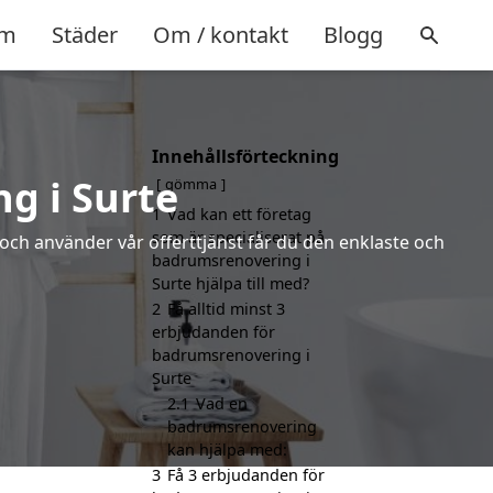
m
Städer
Om / kontakt
Blogg
Innehållsförteckning
g i Surte
gömma
1
Vad kan ett företag
som är specialiserat på
 och använder vår offerttjänst får du den enklaste och
badrumsrenovering i
Surte hjälpa till med?
2
Få alltid minst 3
erbjudanden för
badrumsrenovering i
Surte
2.1
Vad en
badrumsrenovering
kan hjälpa med:
3
Få 3 erbjudanden för