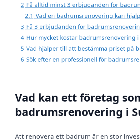
2
Få alltid minst 3 erbjudanden för badru
2.1
Vad en badrumsrenovering kan hjäl
3
Få 3 erbjudanden för badrumsrenovering 
4
Hur mycket kostar badrumsrenovering i 
5
Vad hjälper till att bestämma priset på
6
Sök efter en professionell för badrumsr
Vad kan ett företag som
badrumsrenovering i Su
Att renovera ett badrum är en stor inve