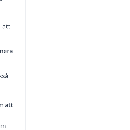
 att
anera
kså
m att
om