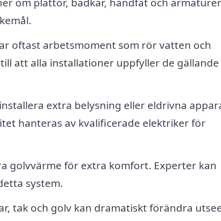
er om plattor, badkar, handfat och armature
skemål.
ar oftast arbetsmoment som rör vatten och
ill att alla installationer uppfyller de gällande
nstallera extra belysning eller eldrivna appara
itet hanteras av kvalificerade elektriker för
era golvvärme för extra komfort. Experter kan
 detta system.
r, tak och golv kan dramatiskt förändra utse