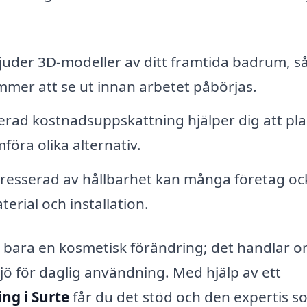
uder 3D-modeller av ditt framtida badrum, så
ommer att se ut innan arbetet påbörjas.
jerad kostnadsuppskattning hjälper dig att pl
föra olika alternativ.
resserad av hållbarhet kan många företag oc
terial och installation.
n bara en kosmetisk förändring; det handlar o
jö för daglig användning. Med hjälp av ett
ng i Surte
får du det stöd och den expertis s