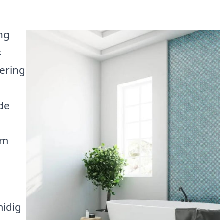
ng
s
ering
 de
öm
midig