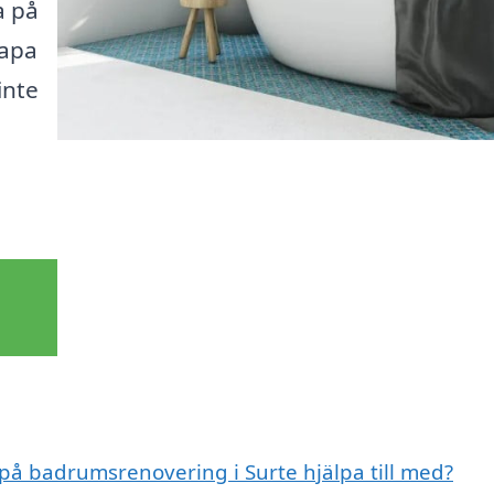
a på
kapa
inte
 på badrumsrenovering i Surte hjälpa till med?