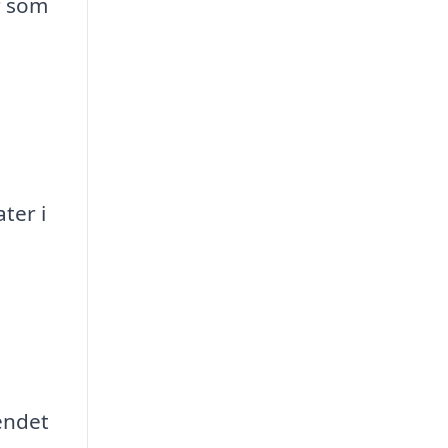
r som
ter i
endet