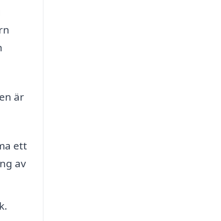
g
rn
n
en är
ma ett
ing av
k.