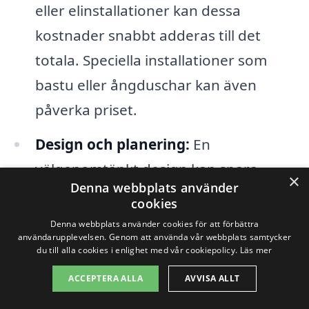
eller elinstallationer kan dessa
kostnader snabbt adderas till det
totala. Speciella installationer som
bastu eller ångduschar kan även
påverka priset.
Design och planering:
En
välgenomtänkt design kan spara
×
Denna webbplats använder
pengar i det långa loppet. Att ha en
cookies
klar plan innan arbetet påbörjas kan
Denna webbplats använder cookies för att förbättra
användarupplevelsen. Genom att använda vår webbplats samtycker
minska risken för oväntade kostnader
du till alla cookies i enlighet med vår cookiepolicy.
Läs mer
under projektets gång.
ACCEPTERA ALLA
AVVISA ALLT