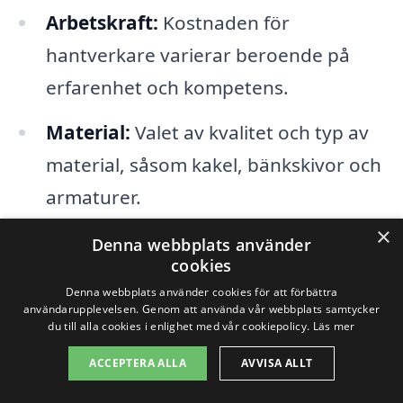
Arbetskraft:
Kostnaden för
hantverkare varierar beroende på
erfarenhet och kompetens.
Material:
Valet av kvalitet och typ av
material, såsom kakel, bänkskivor och
armaturer.
×
Arbetsomfattning:
Omfattningen av
Denna webbplats använder
cookies
renoveringen, exempelvis om det
Denna webbplats använder cookies för att förbättra
handlar om en totalrenovering eller
användarupplevelsen. Genom att använda vår webbplats samtycker
du till alla cookies i enlighet med vår cookiepolicy.
Läs mer
mindre uppgraderingar.
ACCEPTERA ALLA
AVVISA ALLT
Tid:
Hur lång tid renoveringen tar kan