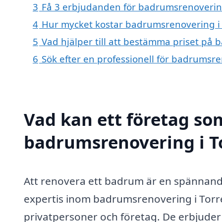
3
Få 3 erbjudanden för badrumsrenovering 
4
Hur mycket kostar badrumsrenovering i
5
Vad hjälper till att bestämma priset på
6
Sök efter en professionell för badrumsr
Vad kan ett företag som
badrumsrenovering i To
Att renovera ett badrum är en spännan
expertis inom badrumsrenovering i Torre
privatpersoner och företag. De erbjuder