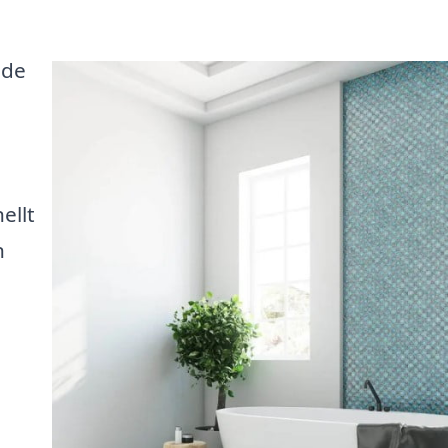
 de
ellt
n