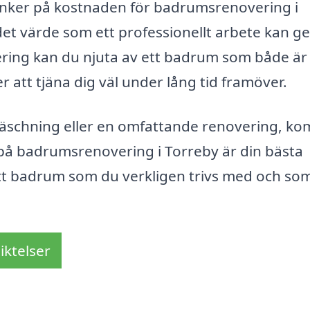
a tänker på kostnaden för badrumsrenovering i
det värde som ett professionellt arbete kan ge
ering kan du njuta av ett badrum som både är
 att tjäna dig väl under lång tid framöver.
räschning eller en omfattande renovering, ko
t på badrumsrenovering i Torreby är din bästa
ett badrum som du verkligen trivs med och so
iktelser