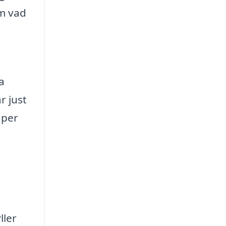
om vad
a
r just
aper
ller