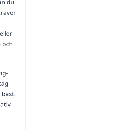
an du
kräver
eller
e och
ng-
etag
 bäst.
ativ