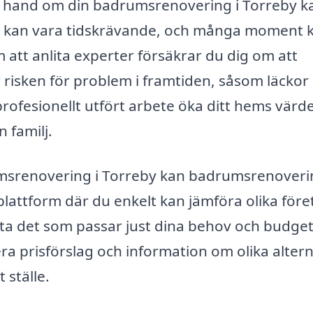
ag hand om din badrumsrenovering i Torreby k
n kan vara tidskrävande, och många moment 
 att anlita experter försäkrar du dig om att
r risken för problem i framtiden, såsom läckor 
profesionellt utfört arbete öka ditt hems värd
 familj.
rumsrenovering i Torreby kan badrumsrenoveri
en plattform där du enkelt kan jämföra olika för
tta det som passar just dina behov och budget
era prisförslag och information om olika altern
 ställe.