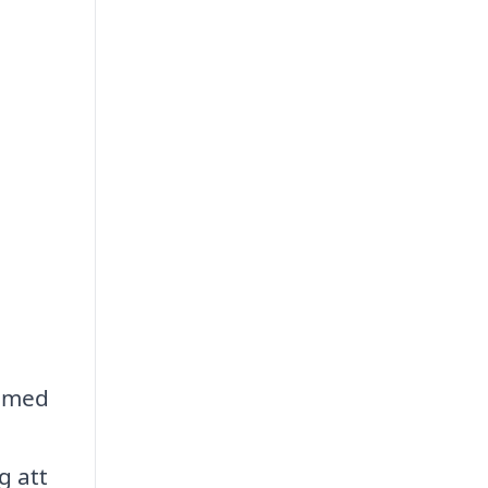
g med
g att