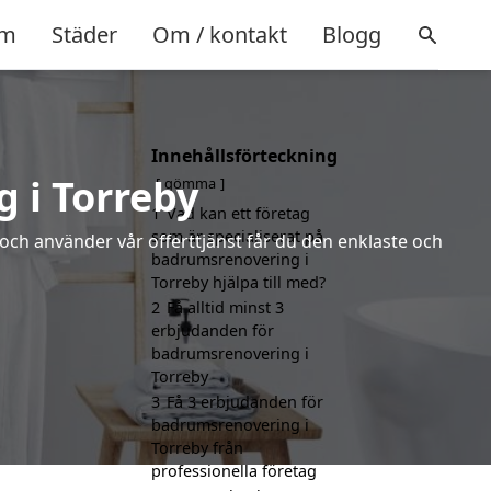
m
Städer
Om / kontakt
Blogg
Innehållsförteckning
 i Torreby
gömma
1
Vad kan ett företag
som är specialiserat på
 och använder vår offerttjänst får du den enklaste och
badrumsrenovering i
Torreby hjälpa till med?
2
Få alltid minst 3
erbjudanden för
badrumsrenovering i
Torreby
3
Få 3 erbjudanden för
badrumsrenovering i
Torreby från
professionella företag