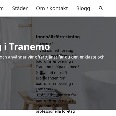
m
Städer
Om / kontakt
Blogg
Innehållsförteckning
 i Tranemo
gömma
1
Vad kan ett företag
som är specialiserat på
 och använder vår offerttjänst får du den enklaste och
badrumsrenovering i
Tranemo hjälpa till med?
2
Få alltid minst 3
erbjudanden för
badrumsrenovering i
Tranemo
3
Få 3 erbjudanden för
badrumsrenovering i
Tranemo från
professionella företag