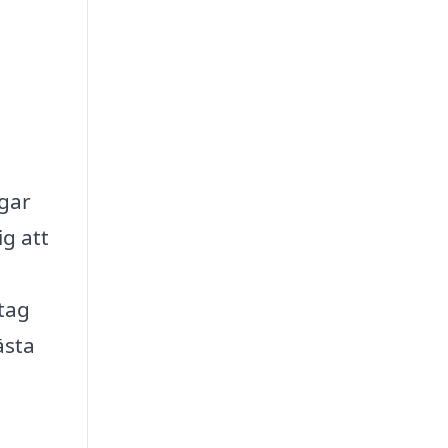
gar
ig att
etag
ästa
a