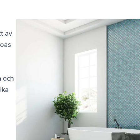
t av
 oas
on och
ika