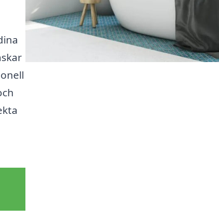
dina
nskar
onell
 och
ekta