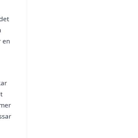
det
n
r en
kar
t
mmer
ssar