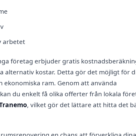
rme
lv
v arbetet
nga företag erbjuder gratis kostnadsberäknin
 alternativ kostar. Detta gör det möjligt för d
din ekonomiska ram. Genom att använda
n du enkelt få olika offerter från lokala för
 Tranemo
, vilket gör det lättare att hitta det b
rumsrenovering en chans att förverkliga din