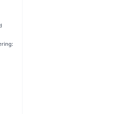
d
ering: