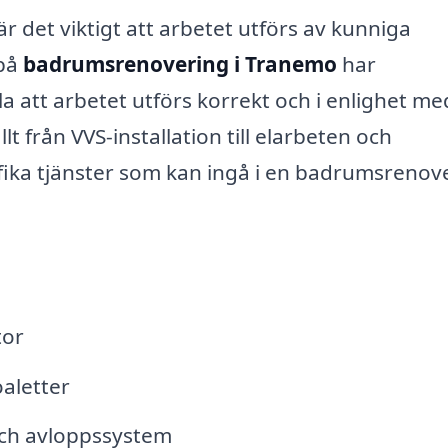
r det viktigt att arbetet utförs av kunniga
 på
badrumsrenovering i Tranemo
har
a att arbetet utförs korrekt och i enlighet me
t från VVS-installation till elarbeten och
fika tjänster som kan ingå i en badrumsrenov
tor
oaletter
och avloppssystem