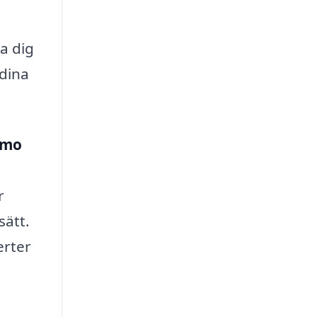
a dig
 dina
emo
r
sätt.
erter