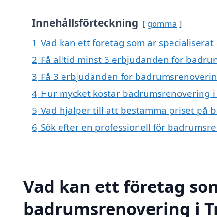
Innehållsförteckning
gömma
1
Vad kan ett företag som är specialisera
2
Få alltid minst 3 erbjudanden för badr
3
Få 3 erbjudanden för badrumsrenovering
4
Hur mycket kostar badrumsrenovering i
5
Vad hjälper till att bestämma priset på
6
Sök efter en professionell för badrumsr
Vad kan ett företag som
badrumsrenovering i T