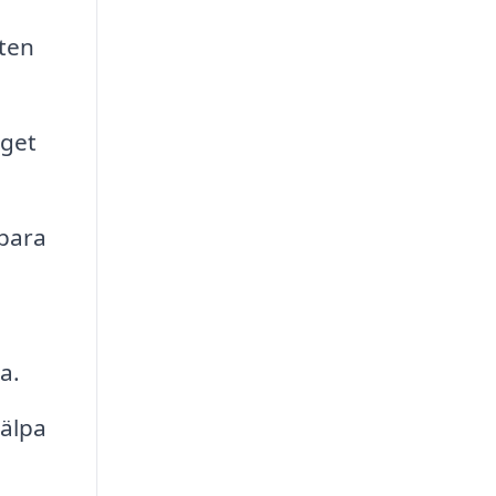
eten
aget
spara
a.
jälpa