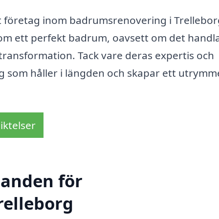
t företag inom badrumsrenovering i Trellebor
 om ett perfekt badrum, oavsett om det handl
transformation. Tack vare deras expertis och
ng som håller i längden och skapar ett utrymm
iktelser
danden för
relleborg