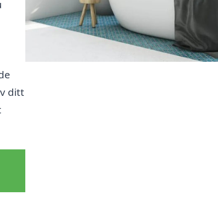
u
h
de
v ditt
t