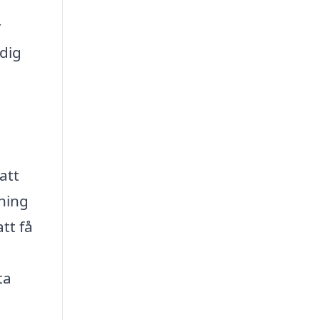
r
 dig
att
ning
tt få
ta