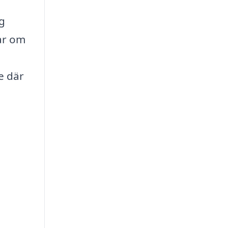
g
ar om
e där