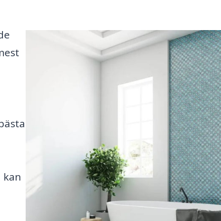
de
mest
bästa
, kan