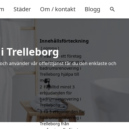
m
Städer
Om / kontakt
Blogg
Innehållsförteckning
 Trelleborg
gömma
1
Vad kan ett företag
som är specialiserat på
 och använder vår offerttjänst får du den enklaste och
badrumsrenovering i
Trelleborg hjälpa till
med?
2
Få alltid minst 3
erbjudanden för
badrumsrenovering i
Trelleborg
3
Få 3 erbjudanden för
badrumsrenovering i
Trelleborg från