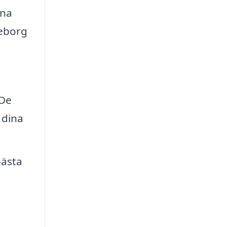
rna
leborg
 De
 dina
bästa