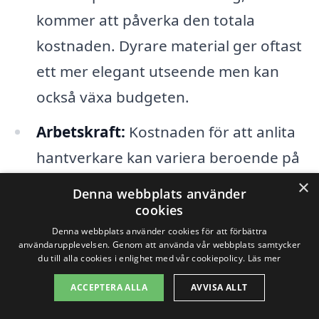
kommer att påverka den totala
kostnaden. Dyrare material ger oftast
ett mer elegant utseende men kan
också växa budgeten.
Arbetskraft:
Kostnaden för att anlita
hantverkare kan variera beroende på
deras erfarenhet och kompetens. Det
×
Denna webbplats använder
är viktigt att få flera offerter så att du
cookies
kan jämföra priser och tjänster.
Denna webbplats använder cookies för att förbättra
användarupplevelsen. Genom att använda vår webbplats samtycker
du till alla cookies i enlighet med vår cookiepolicy.
Läs mer
Renoveringens omfattning:
Om du
ACCEPTERA ALLA
AVVISA ALLT
bara planerar att uppgradera vissa