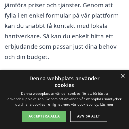
jämföra priser och tjänster. Genom att
fylla i en enkel formulär på vår plattform
kan du snabbt få kontakt med lokala
hantverkare. Så kan du enkelt hitta ett
erbjudande som passar just dina behov
och din budget.
Se till att även diskutera dina önskemål
×
Denna webbplats använder
och behov med potentiella entreprenörer.
cookies
Denna webbplats använder cookies för att förbättra
En tydlig kommunikation kan göra stor
användarupplevelsen. Genom att använda vår webbplats samtycker
du till alla cookies i enlighet med vår cookiepolicy.
Läs mer
skillnad när det kommer till att uppnå det
resultat du önskar. Med rätt förberedelse
ACCEPTERA ALLA
AVVISA ALLT
kan din badrumsrenovering i Vagnhärad