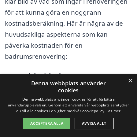
klar bild av vad som ingår i renoveringen
för att kunna göra en noggrann
kostnadsberäkning. Här är några av de
huvudsakliga aspekterna som kan
påverka kostnaden för en
badrumsrenovering:
Storlek på badrummet:
Desto större
×
Denna webbplats använder
badrum, desto mer material och
cookies
arbete krävs. Priserna kan variera
Denna webbplats använder cookies för att förbättra
användarupplevelsen. Genom att använda vår webbplats samtycker
avsevärt beroende på om du
du till alla cookies i enlighet med vår cookiepolicy.
Läs mer
renoverar ett litet wc eller ett stort
ACCEPTERA ALLA
AVVISA ALLT
familjebadrum.