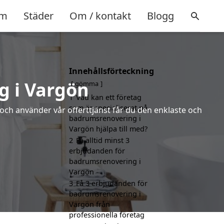
m
Städer
Om / kontakt
Blogg
Innehållsförteckning
g i Vargön
gömma
1
Vad kan ett företag
som är specialiserat på
 och använder vår offerttjänst får du den enklaste och
badrumsrenovering i
Vargön hjälpa till med?
2
Få alltid minst 3
erbjudanden för
badrumsrenovering i
Vargön
3
Få 3 erbjudanden för
badrumsrenovering i
Vargön från
professionella företag