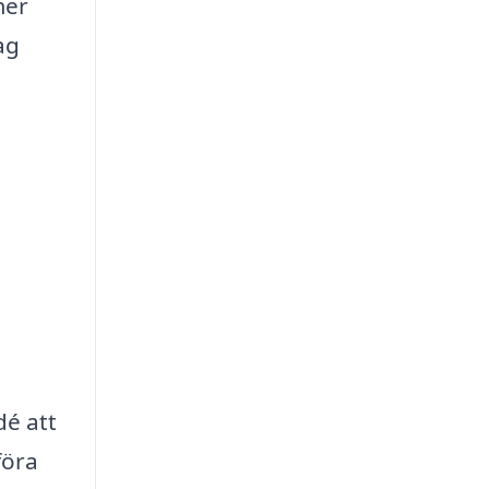
mer
ag
dé att
föra