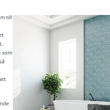
 till
et
t.
e som
kså
att
ande