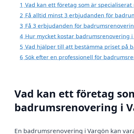
1
Vad kan ett företag som är specialisera
2
Få alltid minst 3 erbjudanden för badr
3
Få 3 erbjudanden för badrumsrenovering 
4
Hur mycket kostar badrumsrenovering i
5
Vad hjälper till att bestämma priset på
6
Sök efter en professionell för badrumsr
Vad kan ett företag som
badrumsrenovering i Va
En badrumsrenovering i Vargön kan vara 