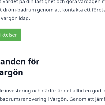
öja värdet på din fastighet och göra vardagen 
itt dröm-badrum genom att kontakta ett föret
 Vargön idag.
iktelser
danden för
Vargön
nvestering och därför är det alltid en god i
r badrumsrenovering i Vargön. Genom att jäm