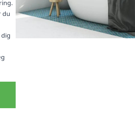
ring.
r du
 dig
eg