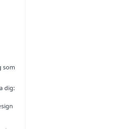
ag som
a dig:
esign