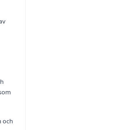
av
ch
 som
m och