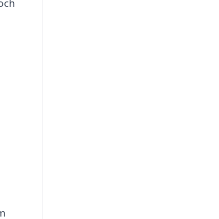
 och
om