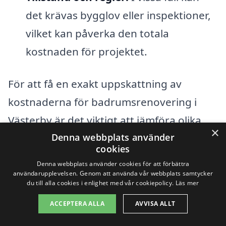
det krävas bygglov eller inspektioner,
vilket kan påverka den totala
kostnaden för projektet.
För att få en exakt uppskattning av
kostnaderna för badrumsrenovering i
Västerby är det viktigt att jämföra olika
×
anbud från lokala entreprenörer. Med
Denna webbplats använder
cookies
hjälp av vår plattform,
Denna webbplats använder cookies för att förbättra
badrumsrenovering-pris.se, kan du enkelt
användarupplevelsen. Genom att använda vår webbplats samtycker
du till alla cookies i enlighet med vår cookiepolicy.
Läs mer
hitta och kontakta flera specialister inom
ACCEPTERA ALLA
AVVISA ALLT
badrumsrenovering. Vi gör det enkelt att