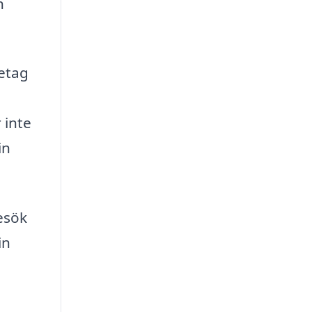
h
retag
 inte
in
esök
in