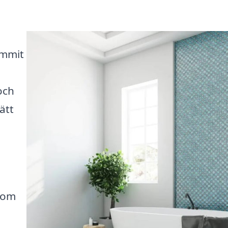
ommit
och
ätt
inom