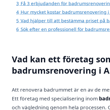
3
Få 3 erbjudanden för badrumsrenovering 
4
Hur mycket kostar badrumsrenovering i
5
Vad hjälper till att bestämma priset på
6
Sök efter en professionell för badrumsr
Vad kan ett företag som
badrumsrenovering i Al
Att renovera badrummet är en av de me
Ett företag med specialisering inom
badr
och vägledning genom hela processen. 