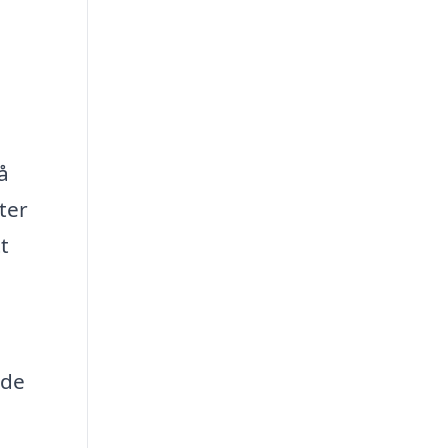
å
ter
t
nde