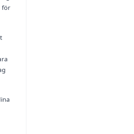
 för
t
ara
ag
dina