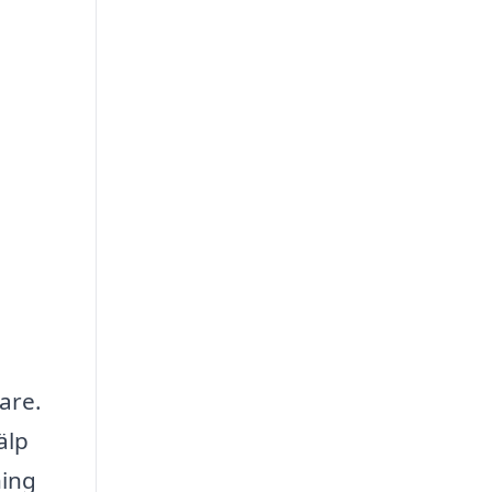
are.
älp
ning