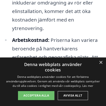
inkluderar omdragning av rör eller
elinstallation, kommer det att öka
kostnaden jämfört med en
ytrenovering.
Arbetskostnad:
Priserna kan variera
beroende på hantverkarens
erfarenhet och geografiska plats. Att
×
Denna webbplats använder
jämföra olika erbjudanden är därför
cookies
alltid en bra idé.
Denna webbplats använder cookies för att förbättra
användarupplevelsen. Genom att använda vår webbplats samtycker
du till alla cookies i enlighet med vår cookiepolicy.
Läs mer
När man söker efter företag för
ACCEPTERA ALLA
AVVISA ALLT
badrumsrenovering i Ammenäs är det