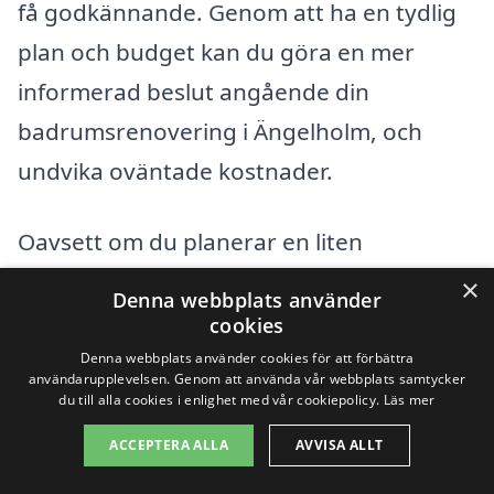
få godkännande. Genom att ha en tydlig
plan och budget kan du göra en mer
informerad beslut angående din
badrumsrenovering i Ängelholm, och
undvika oväntade kostnader.
Oavsett om du planerar en liten
uppfräschning eller en fullständig
×
Denna webbplats använder
renovering av ditt badrum, så är det
cookies
viktigt att hitta rätt professionella att
Denna webbplats använder cookies för att förbättra
användarupplevelsen. Genom att använda vår webbplats samtycker
samarbeta med. På badrumsrenovering-
du till alla cookies i enlighet med vår cookiepolicy.
Läs mer
pris.se kan du enkelt få flera offerter från
ACCEPTERA ALLA
AVVISA ALLT
lokala företag som specialiserar sig på